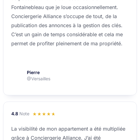
Fontainebleau que je loue occasionnellement.
5
Conciergerie Alliance s’occupe de tout, de la
publication des annonces à la gestion des clés.
C’est un gain de temps considérable et cela me
permet de profiter pleinement de ma propriété.
Pierre
@Versailles
4.8
Note
Noté
☆
☆
☆
☆
☆
4.8
La visibilité de mon appartement a été multipliée
sur
grâce à Conciergerie Alliance. J’ai été
5