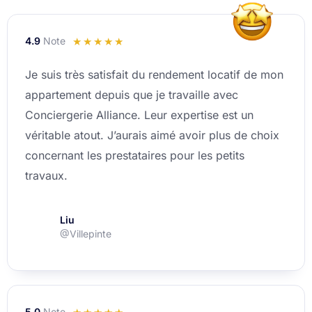
4.9
Note
Noté
☆
☆
☆
☆
☆
4.9
Je suis très satisfait du rendement locatif de mon
sur
appartement depuis que je travaille avec
5
Conciergerie Alliance. Leur expertise est un
véritable atout. J’aurais aimé avoir plus de choix
concernant les prestataires pour les petits
travaux.
Liu
@Villepinte
5.0
Note
Noté