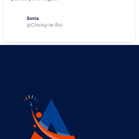
Sonia
Choisy-le-Roi
@