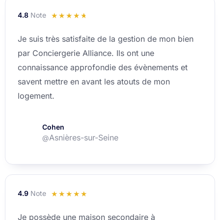
4.8
Note
Noté
☆
☆
☆
☆
☆
4.8
Je suis très satisfaite de la gestion de mon bien
sur
par Conciergerie Alliance. Ils ont une
5
connaissance approfondie des évènements et
savent mettre en avant les atouts de mon
logement.
Cohen
Asnières-sur-Seine
@
4.9
Note
Noté
☆
☆
☆
☆
☆
4.9
Je possède une maison secondaire à
sur