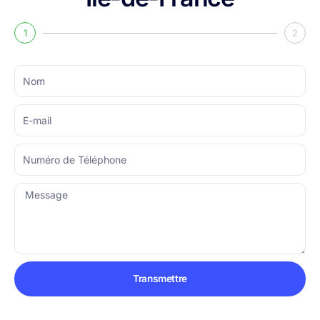
1
2
Nom
E-
mail
Numéro
de
Téléphone
Message
Transmettre