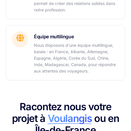
permet de créer des relations solides dans
notre profession.
Équipe multilingue
Nous disposons d'une équipe multilingue,
basée : en France, Albanie, Allemagne,
Espagne, Algérie, Corée du Sud, Chine,
Inde, Madagascar, Canada, pour répondre
aux attentes des voyageurs.
Racontez nous votre
projet à
Voulangis
ou en
Île-de-France