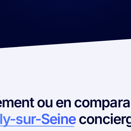
ment ou en compara
lly-sur-Seine
concierg