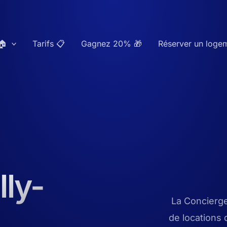
🏠
Tarifs 📋
Gagnez 20% 🎁
Réserver un loge
lly-
La Concierge
de locations 