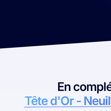
En complé
Tête d'Or - Neui