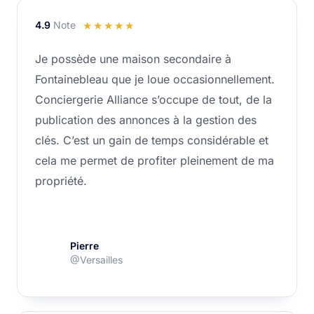
4.9
Note
Noté
☆
☆
☆
☆
☆
4.9
Je possède une maison secondaire à
sur
Fontainebleau que je loue occasionnellement.
5
Conciergerie Alliance s’occupe de tout, de la
publication des annonces à la gestion des
clés. C’est un gain de temps considérable et
cela me permet de profiter pleinement de ma
propriété.
Pierre
@Versailles