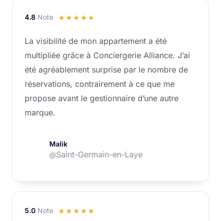
4.8
Note
Noté
☆
☆
☆
☆
☆
4.8
La visibilité de mon appartement a été
sur
multipliée grâce à Conciergerie Alliance. J’ai
5
été agréablement surprise par le nombre de
réservations, contrairement à ce que me
propose avant le gestionnaire d’une autre
marque.
Malik
Saint-Germain-en-Laye
@
5.0
Note
Noté
☆
☆
☆
☆
☆