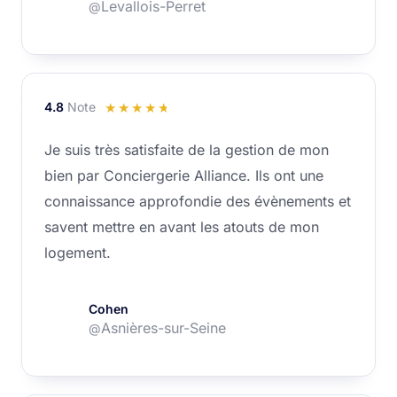
Levallois-Perret
@
4.8
Note
Noté
☆
☆
☆
☆
☆
4.8
Je suis très satisfaite de la gestion de mon
sur
bien par Conciergerie Alliance. Ils ont une
5
connaissance approfondie des évènements et
savent mettre en avant les atouts de mon
logement.
Cohen
Asnières-sur-Seine
@