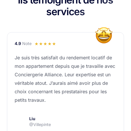
services
4.9
Note
Noté
☆
☆
☆
☆
☆
4.9
Je suis très satisfait du rendement locatif de
sur
mon appartement depuis que je travaille avec
5
Conciergerie Alliance. Leur expertise est un
véritable atout. J’aurais aimé avoir plus de
choix concernant les prestataires pour les
petits travaux.
Liu
@Villepinte