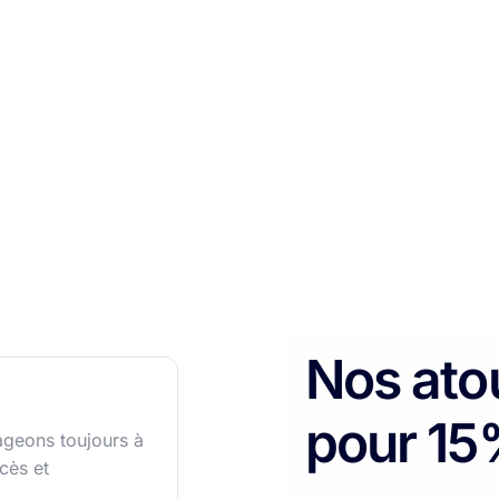
Nos ato
pour 1
ageons toujours à
cès et