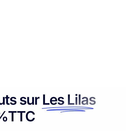
uts sur
Les Lilas
5%TTC