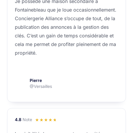
Je possède une maison secondaire à
sur
Fontainebleau que je loue occasionnellement.
5
Conciergerie Alliance s’occupe de tout, de la
publication des annonces à la gestion des
clés. C’est un gain de temps considérable et
cela me permet de profiter pleinement de ma
propriété.
Pierre
@Versailles
4.8
Note
Noté
☆
☆
☆
☆
☆
4.8