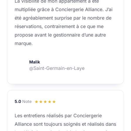
La visibilité de mon appartement a été
sur
multipliée grâce à Conciergerie Alliance. J’ai
5
été agréablement surprise par le nombre de
réservations, contrairement à ce que me
propose avant le gestionnaire d’une autre
marque.
Malik
Saint-Germain-en-Laye
@
5.0
Note
Noté
☆
☆
☆
☆
☆
5
Les entretiens réalisés par Conciergerie
sur
Alliance sont toujours soignés et réalisés dans
5