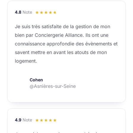
4.8
Note
Noté
☆
☆
☆
☆
☆
4.8
Je suis très satisfaite de la gestion de mon
sur
bien par Conciergerie Alliance. Ils ont une
5
connaissance approfondie des évènements et
savent mettre en avant les atouts de mon
logement.
Cohen
Asnières-sur-Seine
@
4.9
Note
Noté
☆
☆
☆
☆
☆
4.9