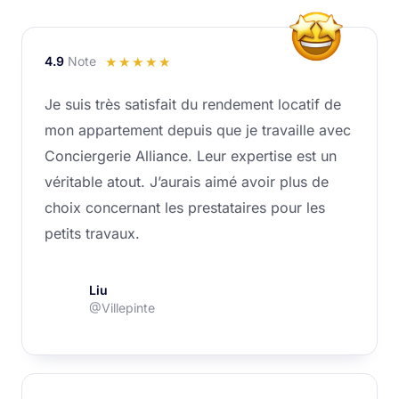
4.9
Note
Noté
☆
☆
☆
☆
☆
4.9
Je suis très satisfait du rendement locatif de
sur
mon appartement depuis que je travaille avec
5
Conciergerie Alliance. Leur expertise est un
véritable atout. J’aurais aimé avoir plus de
choix concernant les prestataires pour les
petits travaux.
Liu
@Villepinte