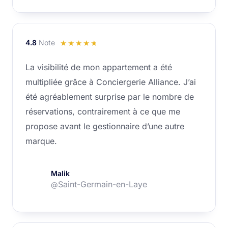
4.8
Note
Noté
☆
☆
☆
☆
☆
4.8
La visibilité de mon appartement a été
sur
multipliée grâce à Conciergerie Alliance. J’ai
5
été agréablement surprise par le nombre de
réservations, contrairement à ce que me
propose avant le gestionnaire d’une autre
marque.
Malik
Saint-Germain-en-Laye
@