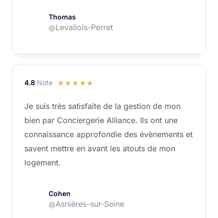
Thomas
Levallois-Perret
@
4.8
Note
Noté
☆
☆
☆
☆
☆
4.8
Je suis très satisfaite de la gestion de mon
sur
bien par Conciergerie Alliance. Ils ont une
5
connaissance approfondie des évènements et
savent mettre en avant les atouts de mon
logement.
Cohen
Asnières-sur-Seine
@