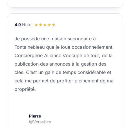
4.9
Note
Noté
☆
☆
☆
☆
☆
4.9
Je possède une maison secondaire à
sur
Fontainebleau que je loue occasionnellement.
5
Conciergerie Alliance s’occupe de tout, de la
publication des annonces à la gestion des
clés. C’est un gain de temps considérable et
cela me permet de profiter pleinement de ma
propriété.
Pierre
@Versailles