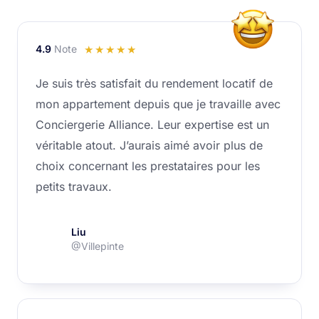
4.9
Note
Noté
☆
☆
☆
☆
☆
4.9
Je suis très satisfait du rendement locatif de
sur
mon appartement depuis que je travaille avec
5
Conciergerie Alliance. Leur expertise est un
véritable atout. J’aurais aimé avoir plus de
choix concernant les prestataires pour les
petits travaux.
Liu
@Villepinte