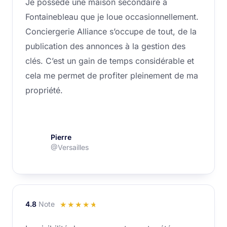
Je possède une maison secondaire à
sur
Fontainebleau que je loue occasionnellement.
5
Conciergerie Alliance s’occupe de tout, de la
publication des annonces à la gestion des
clés. C’est un gain de temps considérable et
cela me permet de profiter pleinement de ma
propriété.
Pierre
@Versailles
4.8
Note
Noté
☆
☆
☆
☆
☆
4.8