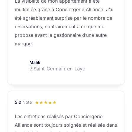
La visibilité de mon appartement a été
sur
multipliée grâce à Conciergerie Alliance. J’ai
5
été agréablement surprise par le nombre de
réservations, contrairement à ce que me
propose avant le gestionnaire d’une autre
marque.
Malik
Saint-Germain-en-Laye
@
5.0
Note
Noté
☆
☆
☆
☆
☆
5
Les entretiens réalisés par Conciergerie
sur
Alliance sont toujours soignés et réalisés dans
5