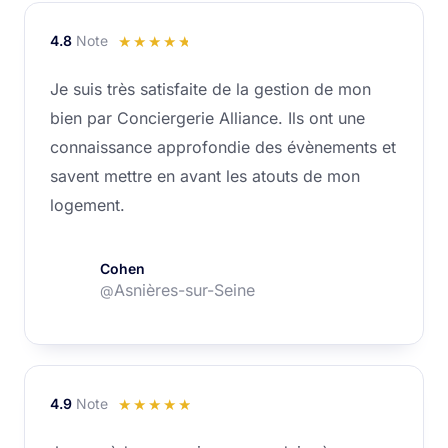
4.8
Note
Noté
☆
☆
☆
☆
☆
4.8
Je suis très satisfaite de la gestion de mon
sur
bien par Conciergerie Alliance. Ils ont une
5
connaissance approfondie des évènements et
savent mettre en avant les atouts de mon
logement.
Cohen
Asnières-sur-Seine
@
4.9
Note
Noté
☆
☆
☆
☆
☆
4.9