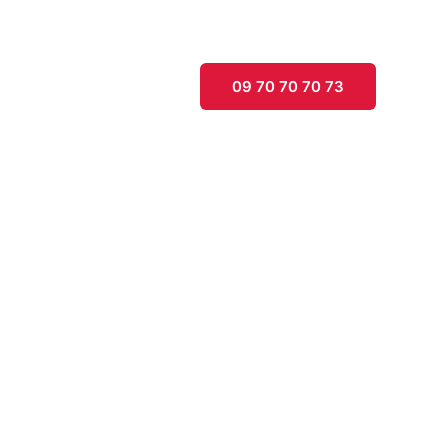
ment 📲
Blogs 📝
09 70 70 70 73
u lot !
 résidences principales,