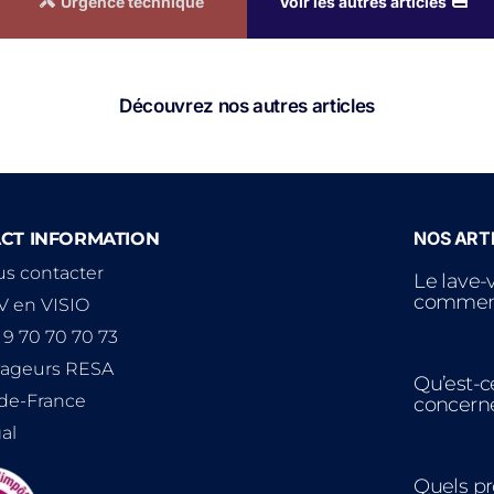
Urgence technique
Voir les autres articles
Découvrez nos autres articles
NOS ARTI
CT INFORMATION
s contacter
Le lave-
comment
 en VISIO
 9 70 70 70 73
yageurs RESA
Qu’est-c
-de-France
concern
al
Quels pro