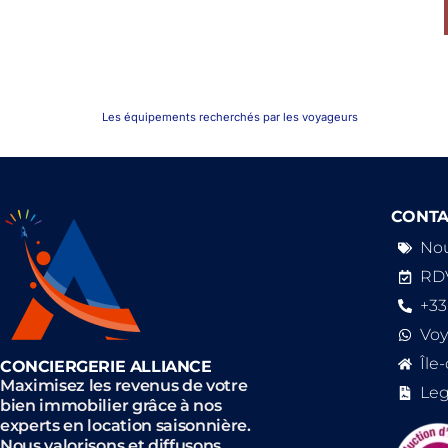
Les équipements recherchés par les voyageurs
CONTA
Nou
RDV
+33
Vo
Île
CONCIERGERIE ALLIANCE
Maximisez les revenus de votre
Leg
bien immobilier grâce à nos
experts en location saisonnière.
Nous valorisons et diffusons