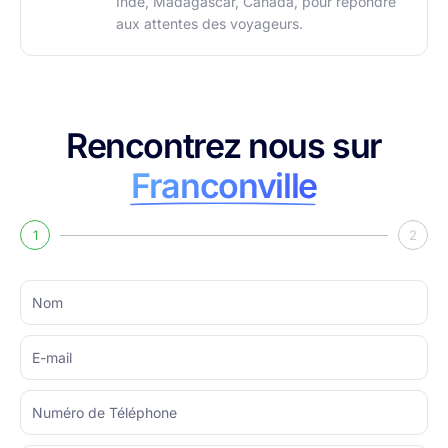
Inde, Madagascar, Canada, pour répondre
aux attentes des voyageurs.
Rencontrez nous sur
Franconville
1
2
Nom
E-
mail
Numéro
de
Téléphone