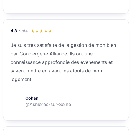
4.8
Note
Noté
☆
☆
☆
☆
☆
4.8
Je suis très satisfaite de la gestion de mon bien
sur
par Conciergerie Alliance. Ils ont une
5
connaissance approfondie des évènements et
savent mettre en avant les atouts de mon
logement.
Cohen
Asnières-sur-Seine
@