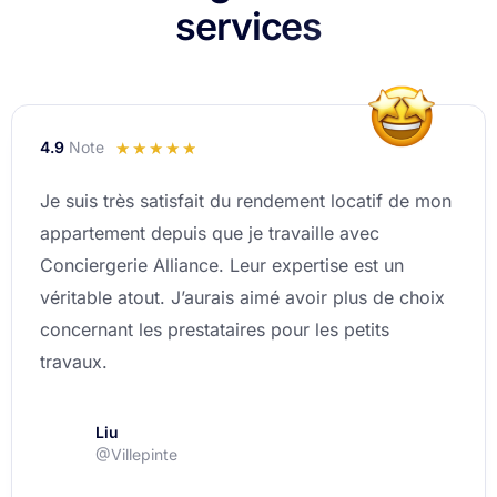
services
4.9
Note
Noté
☆
☆
☆
☆
☆
4.9
Je suis très satisfait du rendement locatif de mon
sur
appartement depuis que je travaille avec
5
Conciergerie Alliance. Leur expertise est un
véritable atout. J’aurais aimé avoir plus de choix
concernant les prestataires pour les petits
travaux.
Liu
@Villepinte