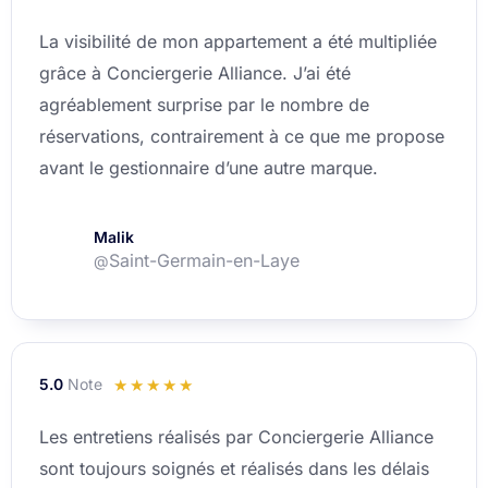
4.8
La visibilité de mon appartement a été multipliée
sur
grâce à Conciergerie Alliance. J’ai été
5
agréablement surprise par le nombre de
réservations, contrairement à ce que me propose
avant le gestionnaire d’une autre marque.
Malik
Saint-Germain-en-Laye
@
5.0
Note
Noté
☆
☆
☆
☆
☆
5
Les entretiens réalisés par Conciergerie Alliance
sur
sont toujours soignés et réalisés dans les délais
5