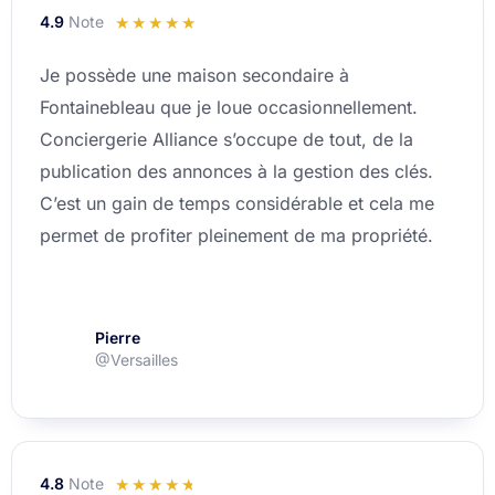
4.9
Note
Noté
☆
☆
☆
☆
☆
4.9
Je possède une maison secondaire à
sur
Fontainebleau que je loue occasionnellement.
5
Conciergerie Alliance s’occupe de tout, de la
publication des annonces à la gestion des clés.
C’est un gain de temps considérable et cela me
permet de profiter pleinement de ma propriété.
Pierre
@Versailles
4.8
Note
Noté
☆
☆
☆
☆
☆